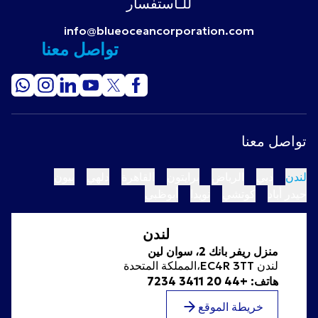
للـاستفسار
الضعف: القوة غير المتوقعة للقائد
خريطة الموقع
معايير الأهلية لطاقم الضيافة الجوية في الهند - دليل شامل لعام 2026
info@blueoceancorporation.com
تواصل معنا
تواصل معنا
لندن
دبي
الرياض
برايتون
القاهرة
دلهي
بيون
حيدر أباد
كوتشي
نويدا
أبوظبي
لندن
منزل ريفر بانك 2، سوان لين
لندن EC4R 3TT،المملكة المتحدة
هاتف: +44 20 3411 7234
خريطة الموقع