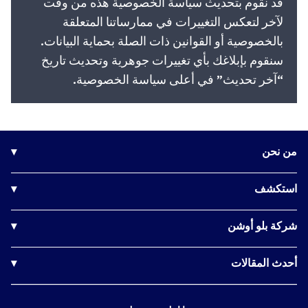
قد نقوم بتحديث سياسة الخصوصية هذه من وقت
لآخر لتعكس التغييرات في ممارساتنا المتعلقة
بالخصوصية أو القوانين ذات الصلة بحماية البيانات.
سنقوم بإبلاغك بأي تغييرات جوهرية وتحديث تاريخ
“آخر تحديث” في أعلى سياسة الخصوصية.
من نحن
▾
شركتنا
استكشف
▾
مجلس الإدارة
دورات الشهادات
الجوائز
شركة بلو أوشن
▾
التدريب المؤسسي
قصص النجاح
الوظائف
الاستشارات
صناعة الأثر
أحدث المقالات
▾
الأخبار
الفعاليات والمؤتمرات
مضيق هرمز: الاختبار الحقيقي هو كيف سيرد العالم
الحياة في بلو أوشن
ندوات / ورش عمل