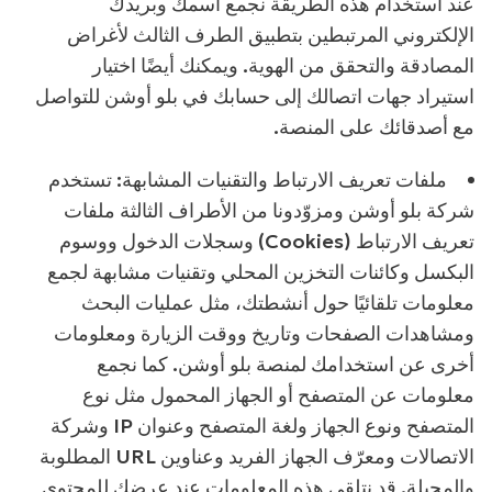
عند استخدام هذه الطريقة نجمع اسمك وبريدك
الإلكتروني المرتبطين بتطبيق الطرف الثالث لأغراض
المصادقة والتحقق من الهوية. ويمكنك أيضًا اختيار
استيراد جهات اتصالك إلى حسابك في بلو أوشن للتواصل
مع أصدقائك على المنصة.
ملفات تعريف الارتباط والتقنيات المشابهة:
تستخدم
شركة بلو أوشن ومزوّدونا من الأطراف الثالثة ملفات
تعريف الارتباط (Cookies) وسجلات الدخول ووسوم
البكسل وكائنات التخزين المحلي وتقنيات مشابهة لجمع
معلومات تلقائيًا حول أنشطتك، مثل عمليات البحث
ومشاهدات الصفحات وتاريخ ووقت الزيارة ومعلومات
أخرى عن استخدامك لمنصة بلو أوشن. كما نجمع
معلومات عن المتصفح أو الجهاز المحمول مثل نوع
المتصفح ونوع الجهاز ولغة المتصفح وعنوان IP وشركة
الاتصالات ومعرّف الجهاز الفريد وعناوين URL المطلوبة
والمحيلة. قد نتلقى هذه المعلومات عند عرضك للمحتوى