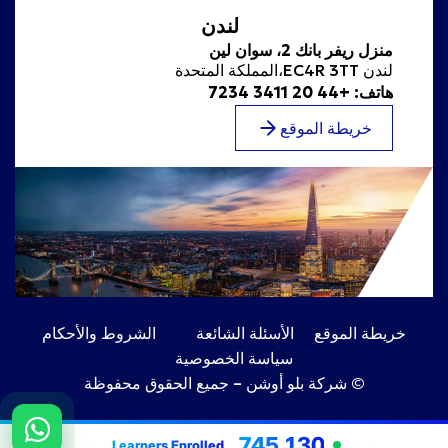
لندن
منزل ريفر بانك 2، سوان لين
لندن EC4R 3TT،المملكة المتحدة
هاتف: +44 20 3411 7234
خريطة الموقع
خريطة الموقع
الأسئلة الشائعة
الشروط والأحكام
سياسة الخصوصية
© شركة بلو أوشن – جميع الحقوق محفوظة
745,130
Learners Enrolled