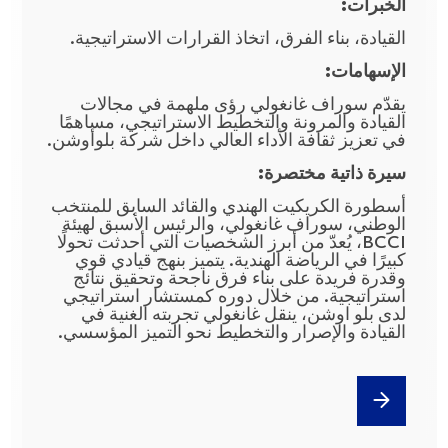
الخبرات:
القيادة، بناء الفرق، اتخاذ القرارات الاستراتيجية.
الإسهامات:
يقدّم سوراف غانغولي رؤى ملهمة في مجالات
القيادة والمرونة والتخطيط الاستراتيجي، مساهمًا
في تعزيز ثقافة الأداء العالي داخل شركة بلوأوشن.
سيرة ذاتية مختصرة:
أسطورة الكريكيت الهندي والقائد السابق للمنتخب
الوطني، سوراف غانغولي، والرئيس الأسبق لهيئة
BCCI، يُعدّ من أبرز الشخصيات التي أحدثت تحولًا
كبيرًا في الرياضة الهندية. يتميز بنهج قيادي قوي
وقدرة فريدة على بناء فرق ناجحة وتحقيق نتائج
استراتيجية. من خلال دوره كمستشار استراتيجي
لدى بلو اوشن، ينقل غانغولي تجربته الغنية في
القيادة والإصرار والتخطيط نحو التميز المؤسسي.