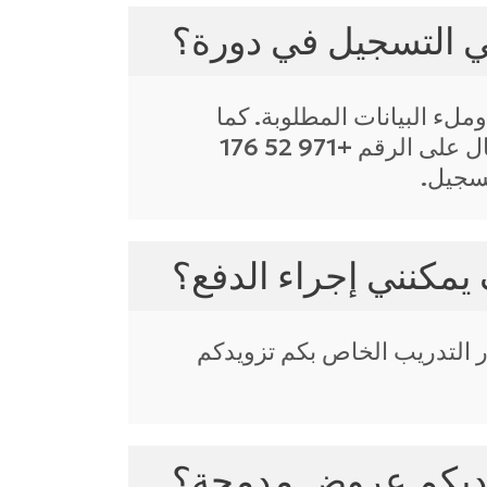
ي التسجيل في دورة؟
ملء البيانات المطلوبة. كما
يمكنكم مراسلتنا عبر البريد الإلكتروني info@blueoceanacademy.com أو الاتصال على الرقم +971 52 176
يمكنني إجراء الدفع؟
ر التدريب الخاص بكم تزويدكم
ديكم عروض مدمجة؟