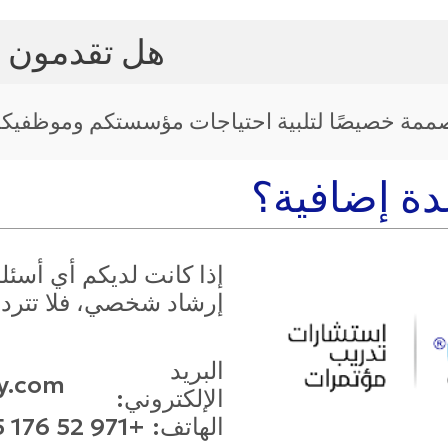
هل تقدمون تد
صممة خصيصًا لتلبية احتياجات مؤسستكم وموظفيكم
دة إضافية؟
إذا كانت لديكم أي أسئل
إرشاد شخصي، فلا تتردد
البريد
y.com
الإلكتروني:
الهاتف:
+971 52 176 9265