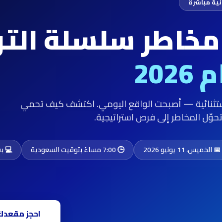
نية مباشرة
 مخاطر سلسلة التو
202
استثنائية — أصبحت الواقع اليومي. اكتشف كيف تحمي
وّل المخاطر إلى فرص استراتيجية.
📅 الخميس، 11 يونيو 2026
🕒 7:00 مساءً بتوقيت السعودية
💻 بث
احجز مقعدك