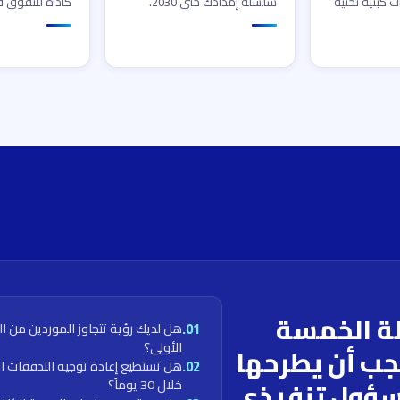
ات كبنية تحتية
سلسلة إمدادك حتى 2030.
كأداة للتفوق 
لة الخمسة
هل لديك رؤية تتجاوز الموردين من ا
01.
الأولى؟
جب أن يطرحها
هل تستطيع إعادة توجيه التدفقات ا
02.
ؤول تنفيذي
خلال 30 يوماً؟