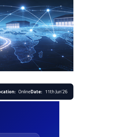
ocation:
Online
Date:
11th Jun’26