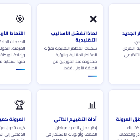
🎯
❌
 الجديد
لماذا تفشل الأساليب
الأنماط الأر
التقليدية
سي،
الصدمات الحادة
ية، التعرض
سجلات المخاطر التقليدية تفوّت
المزمنة، التحول
التنظيمي
المخاطر المتتالية، والرؤية
وإعادة الهيكلة
محدودة عند الموردين من
منها استجابة م
الطبقة الأولى فقط.
🏆
📊
ق المرونة
أداة التقييم الذاتي
المرونة كمي
ة، بناء
إطار عملي لتحديد مواطن
كيف تتحول من
در والخدمات
الضعف وأولويات الاستثمار في
الدفاعي إلى اس