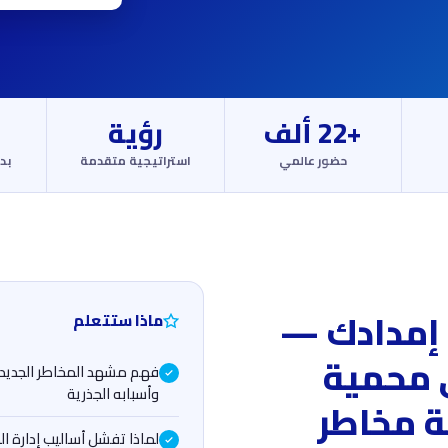
+22 ألف
رؤية
حضور عالمي
استراتيجية متقدمة
بد
إمدادك —
ماذا ستتعلم
محمية
وأسبابه الجذرية
 مخاطر
لماذا تفشل أساليب إدارة ال