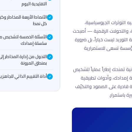
التقليدية اليوم
الأنماط الأربعة للمخاطر و
ه التوترات الجيوسياسية،
كل نمط
ة، والتحولات الرقمية — أصبحت
الأسئلة الخمسة لتشخيص م
التوريد ليست خياراً، بل ضرورة
سلسلة إمدادك
ؤسسة تسعى للاستمرارية
التحول من إدارة المخاطر إل
بمنطق المرونة
ية تمنحك إطاراً عملياً لتشخيص
أداة التقييم الذاتي للجاهزية 2026–30
 إمدادك، وأدوات تطبيقية
ة قادرة على الصمود والتكيّف
ة باستمرار.