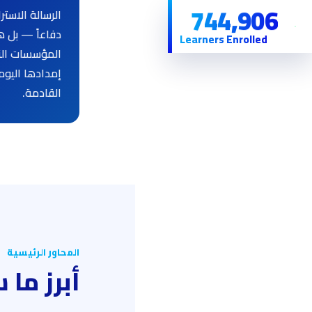
744,906
الرسالة الاستر
دفاعاً — بل ه
Learners Enrolled
المؤسسات الت
إمدادها اليوم
القادمة.
المحاور الرئيسية
أبرز ما 